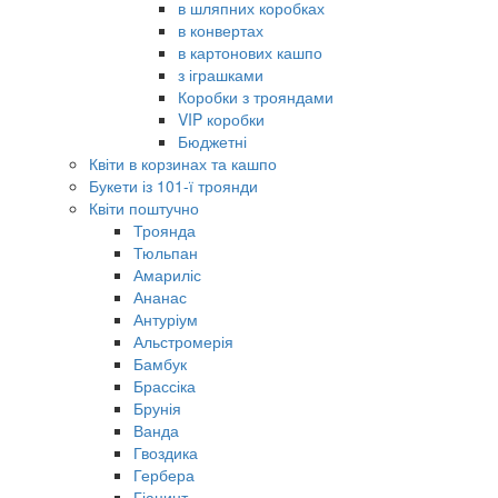
в шляпних коробках
в конвертах
в картонових кашпо
з іграшками
Коробки з трояндами
VIP коробки
Бюджетні
Квіти в корзинах та кашпо
Букети із 101-ї троянди
Квіти поштучно
Троянда
Тюльпан
Амариліс
Ананас
Антуріум
Альстромерія
Бамбук
Брассіка
Брунія
Ванда
Гвоздика
Гербера
Гіацинт