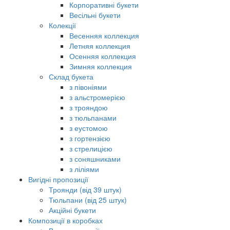
Корпоративні букети
Весільні букети
Колекції
Весенняя коллекция
Летняя коллекция
Осенняя коллекция
Зимняя коллекция
Склад букета
з півоніями
з альстромерією
з трояндою
з тюльпанами
з еустомою
з гортензією
з стрелицією
з соняшниками
з ліліями
Вигідні пропозиції
Троянди (від 39 штук)
Тюльпани (від 25 штук)
Акційні букети
Композиції в коробках