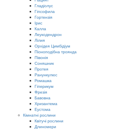
Гладіолус
Гіпсофила
Гортензія
Ірис
Калла
Леукодендрон
Лілия
Орхідея Цимбідіум
Піоноподібна троянда
Півонія
Соняшник
Протея
Ранункулюс
Ромашка
Гіперикум
Фрезія
Бавовна
Хризантема
Еустома
Кімнатні рослини
Квітучі рослини
Длиномери