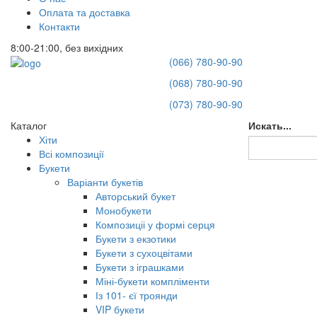
Оплата та доставка
Контакти
8:00-21:00, без вихідних
(066) 780-90-90
(068) 780-90-90
(073) 780-90-90
Каталог
Искать...
Хіти
Всі композиції
Букети
Варіанти букетів
Авторський букет
Монобукети
Композиціі у формі серця
Букети з екзотики
Букети з сухоцвітами
Букети з іграшками
Міні-букети компліменти
Із 101- єї троянди
VIP букети