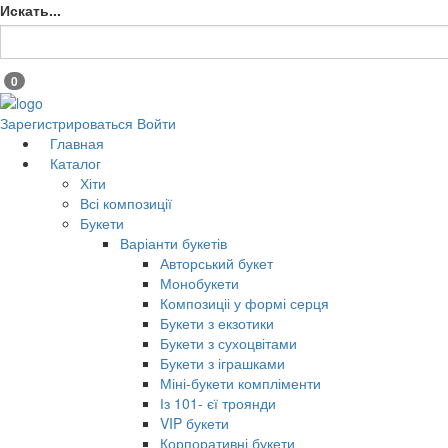
Искать...
0
Зарегистрироваться
Войти
Главная
Каталог
Хіти
Всі композиції
Букети
Варіанти букетів
Авторський букет
Монобукети
Композиціі у формі серця
Букети з екзотики
Букети з сухоцвітами
Букети з іграшками
Міні-букети компліменти
Із 101- єї троянди
VIP букети
Корпоративні букети