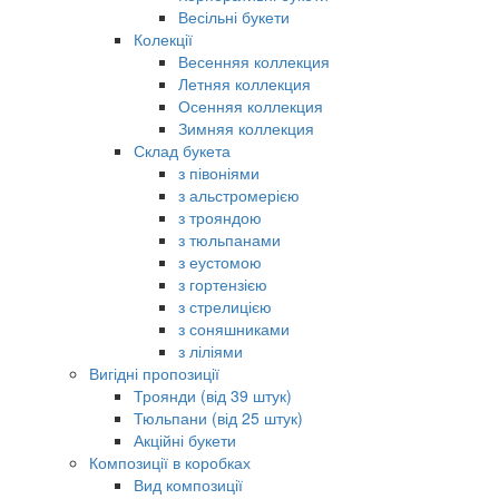
Весільні букети
Колекції
Весенняя коллекция
Летняя коллекция
Осенняя коллекция
Зимняя коллекция
Склад букета
з півоніями
з альстромерією
з трояндою
з тюльпанами
з еустомою
з гортензією
з стрелицією
з соняшниками
з ліліями
Вигідні пропозиції
Троянди (від 39 штук)
Тюльпани (від 25 штук)
Акційні букети
Композиції в коробках
Вид композиції