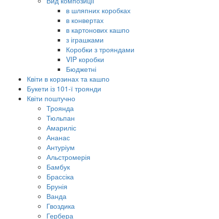
Вид композиції
в шляпних коробках
в конвертах
в картонових кашпо
з іграшками
Коробки з трояндами
VIP коробки
Бюджетні
Квіти в корзинах та кашпо
Букети із 101-ї троянди
Квіти поштучно
Троянда
Тюльпан
Амариліс
Ананас
Антуріум
Альстромерія
Бамбук
Брассіка
Брунія
Ванда
Гвоздика
Гербера