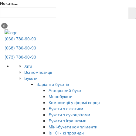
Искать...
0
(066) 780-90-90
(068) 780-90-90
(073) 780-90-90
Хіти
Всі композиції
Букети
Варіанти букетів
Авторський букет
Монобукети
Композиціі у формі серця
Букети з екзотики
Букети з сухоцвітами
Букети з іграшками
Міні-букети компліменти
Із 101- єї троянди