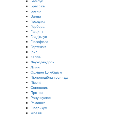
Бамбук
Брассіка
Брунія
Ванда
Гвоздика
Гербера
Гіацинт
Гладіолус
Гіпсофила
Гортензія
Ірис
Калла
Леукодендрон
Лілия
Орхідея Цимбідіум
Піоноподібна троянда
Півонія
Соняшник
Протея
Ранункулюс
Ромашка
Гіперикум
Фрезія