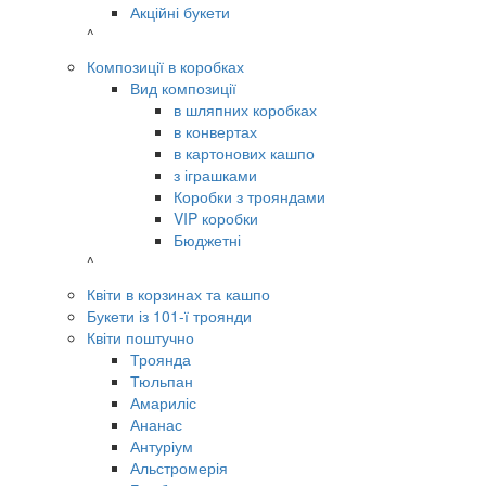
Акційні букети
^
Композиції в коробках
Вид композиції
в шляпних коробках
в конвертах
в картонових кашпо
з іграшками
Коробки з трояндами
VIP коробки
Бюджетні
^
Квіти в корзинах та кашпо
Букети із 101-ї троянди
Квіти поштучно
Троянда
Тюльпан
Амариліс
Ананас
Антуріум
Альстромерія