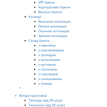
VIP букети
Корпоративні букети
Весільні букети
Колекції
Весенняя коллекция
Летняя коллекция
Осенняя коллекция
Зимняя коллекция
Склад букета
з півоніями
з альстромерією
з трояндою
з тюльпанами
з еустомою
з гортензією
з стрелицією
з соняшниками
з ліліями
^
Вигідні пропозиції
Троянди (від 39 штук)
Тюльпани (від 25 штук)