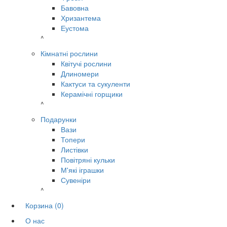
Бавовна
Хризантема
Еустома
^
Кімнатні рослини
Квітучі рослини
Длиномери
Кактуси та сукуленти
Керамічні горщики
^
Подарунки
Вази
Топери
Листівки
Повітряні кульки
М'які іграшки
Сувеніри
^
Корзина
(0)
О нас