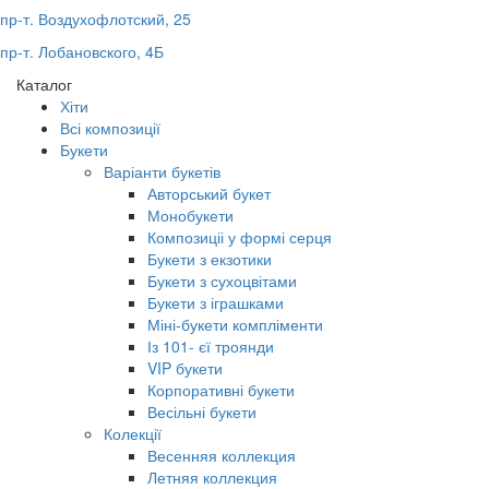
пр-т. Воздухофлотский, 25
пр-т. Лобановского, 4Б
Каталог
Хіти
Всі композиції
Букети
Варіанти букетів
Авторський букет
Монобукети
Композиціі у формі серця
Букети з екзотики
Букети з сухоцвітами
Букети з іграшками
Міні-букети компліменти
Із 101- єї троянди
VIP букети
Корпоративні букети
Весільні букети
Колекції
Весенняя коллекция
Летняя коллекция