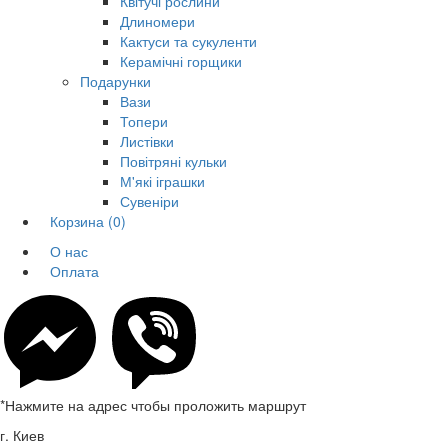
Квітучі рослини
Длиномери
Кактуси та сукуленти
Керамічні горщики
Подарунки
Вази
Топери
Листівки
Повітряні кульки
М'які іграшки
Сувеніри
Корзина
(0)
О нас
Оплата
*Нажмите на адрес чтобы проложить маршрут
г. Киев