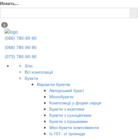
Искать...
0
(066) 780-90-90
(068) 780-90-90
(073) 780-90-90
Хіти
Всі композиції
Букети
Варіанти букетів
Авторський букет
Монобукети
Композиціі у формі серця
Букети з екзотики
Букети з сухоцвітами
Букети з іграшками
Міні-букети компліменти
Із 101- єї троянди