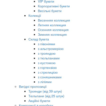
VIP букети
Корпоративні букети
Весільні букети
Колекції
Весенняя коллекция
Летняя коллекция
Осенняя коллекция
Зимняя коллекция
Склад букета
з півоніями
з альстромерією
з трояндою
з тюльпанами
з еустомою
з гортензією
з стрелицією
з соняшниками
з ліліями
Вигідні пропозиції
Троянди (від 39 штук)
Тюльпани (від 25 штук)
Акційні букети
Композиції в коробках