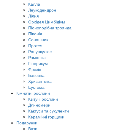
Калла
Леукодендрон
Лілия
Орхідея Цимбідіум
Піоноподібна троянда
Півонія
Соняшник
Протея
Ранункулюс
Ромашка
Гіперикум
Фрезія
Бавовна
Хризантема
Еустома
Кімнатні рослини
Квітучі рослини
Длиномери
Кактуси та сукуленти
Керамічні горщики
Подарунки
Вази