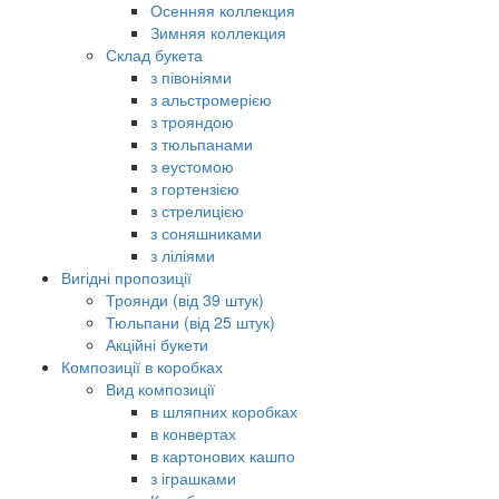
Осенняя коллекция
Зимняя коллекция
Склад букета
з півоніями
з альстромерією
з трояндою
з тюльпанами
з еустомою
з гортензією
з стрелицією
з соняшниками
з ліліями
Вигідні пропозиції
Троянди (від 39 штук)
Тюльпани (від 25 штук)
Акційні букети
Композиції в коробках
Вид композиції
в шляпних коробках
в конвертах
в картонових кашпо
з іграшками