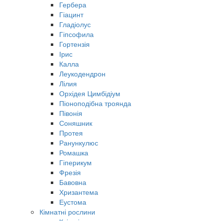
Гербера
Гіацинт
Гладіолус
Гіпсофила
Гортензія
Ірис
Калла
Леукодендрон
Лілия
Орхідея Цимбідіум
Піоноподібна троянда
Півонія
Соняшник
Протея
Ранункулюс
Ромашка
Гіперикум
Фрезія
Бавовна
Хризантема
Еустома
Кімнатні рослини