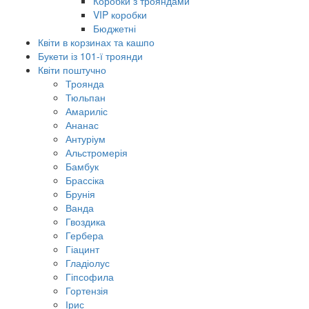
Коробки з трояндами
VIP коробки
Бюджетні
Квіти в корзинах та кашпо
Букети із 101-ї троянди
Квіти поштучно
Троянда
Тюльпан
Амариліс
Ананас
Антуріум
Альстромерія
Бамбук
Брассіка
Брунія
Ванда
Гвоздика
Гербера
Гіацинт
Гладіолус
Гіпсофила
Гортензія
Ірис