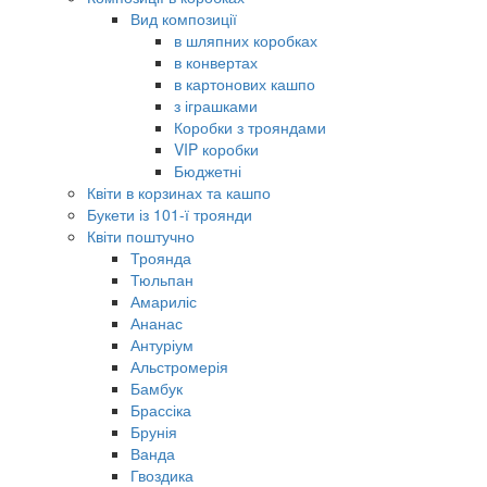
Вид композиції
в шляпних коробках
в конвертах
в картонових кашпо
з іграшками
Коробки з трояндами
VIP коробки
Бюджетні
Квіти в корзинах та кашпо
Букети із 101-ї троянди
Квіти поштучно
Троянда
Тюльпан
Амариліс
Ананас
Антуріум
Альстромерія
Бамбук
Брассіка
Брунія
Ванда
Гвоздика