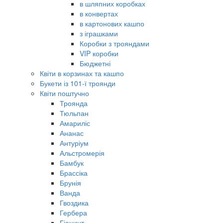
в шляпних коробках
в конвертах
в картонових кашпо
з іграшками
Коробки з трояндами
VIP коробки
Бюджетні
Квіти в корзинах та кашпо
Букети із 101-ї троянди
Квіти поштучно
Троянда
Тюльпан
Амариліс
Ананас
Антуріум
Альстромерія
Бамбук
Брассіка
Брунія
Ванда
Гвоздика
Гербера
Гіацинт