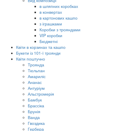
Вид композиції
в шляпних коробках
в конвертах
в картонових кашпо
з іграшками
Коробки з трояндами
VIP коробки
Бюджетні
Квіти в корзинах та кашпо
Букети із 101-ї троянди
Квіти поштучно
Троянда
Тюльпан
Амариліс
Ананас
Антуріум
Альстромерія
Бамбук
Брассіка
Брунія
Ванда
Гвоздика
Гербера