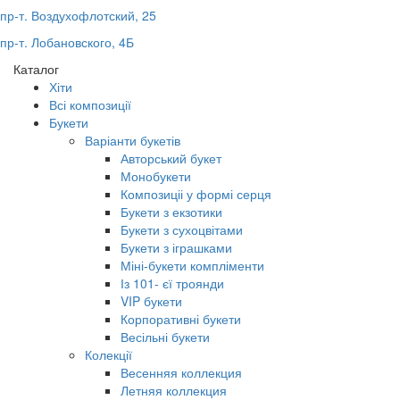
пр-т. Воздухофлотский, 25
пр-т. Лобановского, 4Б
Каталог
Хіти
Всі композиції
Букети
Варіанти букетів
Авторський букет
Монобукети
Композиціі у формі серця
Букети з екзотики
Букети з сухоцвітами
Букети з іграшками
Міні-букети компліменти
Із 101- єї троянди
VIP букети
Корпоративні букети
Весільні букети
Колекції
Весенняя коллекция
Летняя коллекция