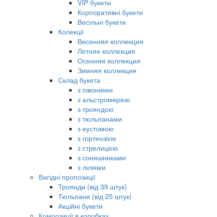
VIP букети
Корпоративні букети
Весільні букети
Колекції
Весенняя коллекция
Летняя коллекция
Осенняя коллекция
Зимняя коллекция
Склад букета
з півоніями
з альстромерією
з трояндою
з тюльпанами
з еустомою
з гортензією
з стрелицією
з соняшниками
з ліліями
Вигідні пропозиції
Троянди (від 39 штук)
Тюльпани (від 25 штук)
Акційні букети
Композиції в коробках