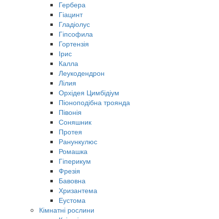
Гербера
Гіацинт
Гладіолус
Гіпсофила
Гортензія
Ірис
Калла
Леукодендрон
Лілия
Орхідея Цимбідіум
Піоноподібна троянда
Півонія
Соняшник
Протея
Ранункулюс
Ромашка
Гіперикум
Фрезія
Бавовна
Хризантема
Еустома
Кімнатні рослини