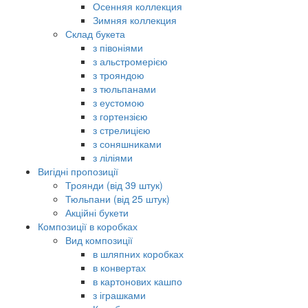
Осенняя коллекция
Зимняя коллекция
Склад букета
з півоніями
з альстромерією
з трояндою
з тюльпанами
з еустомою
з гортензією
з стрелицією
з соняшниками
з ліліями
Вигідні пропозиції
Троянди (від 39 штук)
Тюльпани (від 25 штук)
Акційні букети
Композиції в коробках
Вид композиції
в шляпних коробках
в конвертах
в картонових кашпо
з іграшками