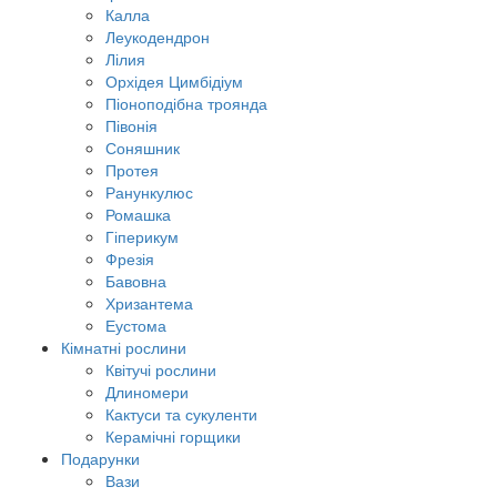
Калла
Леукодендрон
Лілия
Орхідея Цимбідіум
Піоноподібна троянда
Півонія
Соняшник
Протея
Ранункулюс
Ромашка
Гіперикум
Фрезія
Бавовна
Хризантема
Еустома
Кімнатні рослини
Квітучі рослини
Длиномери
Кактуси та сукуленти
Керамічні горщики
Подарунки
Вази