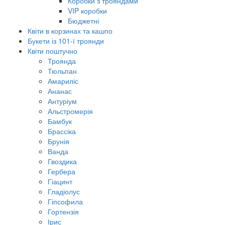
Коробки з трояндами
VIP коробки
Бюджетні
Квіти в корзинах та кашпо
Букети із 101-ї троянди
Квіти поштучно
Троянда
Тюльпан
Амариліс
Ананас
Антуріум
Альстромерія
Бамбук
Брассіка
Брунія
Ванда
Гвоздика
Гербера
Гіацинт
Гладіолус
Гіпсофила
Гортензія
Ірис