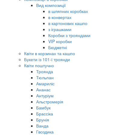
Вид композиції
в шляпних коробках
в конвертах
в картонових кашпо
з іграшками
Коробки з трояндами
VIP коробки
Бюджетні
Квіти в корзинах та кашпо
Букети із 101-ї троянди
Квіти поштучно
Троянда
Тюльпан
Амариліс
Ананас
Антуріум
Альстромерія
Бамбук
Брассіка
Брунія
Ванда
Гвоздика