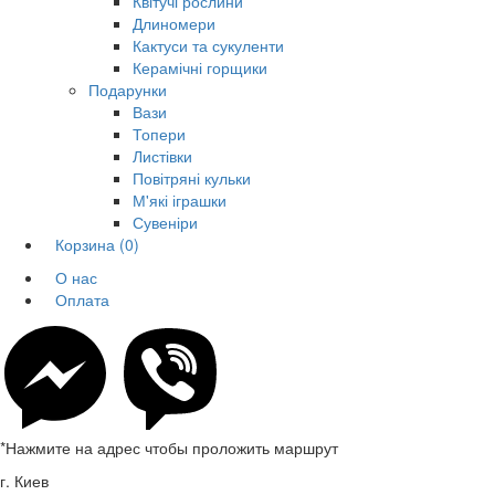
Квітучі рослини
Длиномери
Кактуси та сукуленти
Керамічні горщики
Подарунки
Вази
Топери
Листівки
Повітряні кульки
М'які іграшки
Сувеніри
Корзина
(0)
О нас
Оплата
*Нажмите на адрес чтобы проложить маршрут
г. Киев