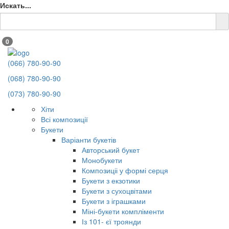
Искать...
0
(066) 780-90-90
(068) 780-90-90
(073) 780-90-90
Хіти
Всі композиції
Букети
Варіанти букетів
Авторський букет
Монобукети
Композиціі у формі серця
Букети з екзотики
Букети з сухоцвітами
Букети з іграшками
Міні-букети компліменти
Із 101- єї троянди