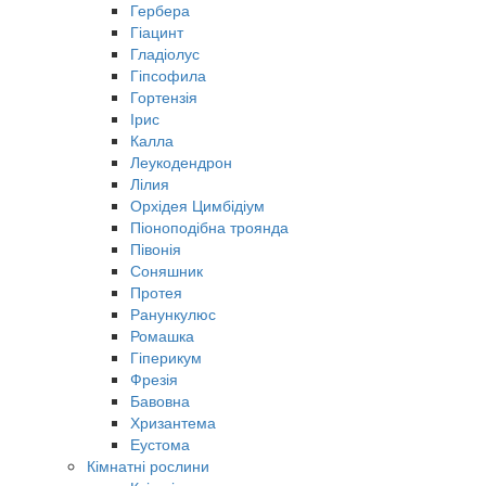
Гербера
Гіацинт
Гладіолус
Гіпсофила
Гортензія
Ірис
Калла
Леукодендрон
Лілия
Орхідея Цимбідіум
Піоноподібна троянда
Півонія
Соняшник
Протея
Ранункулюс
Ромашка
Гіперикум
Фрезія
Бавовна
Хризантема
Еустома
Кімнатні рослини