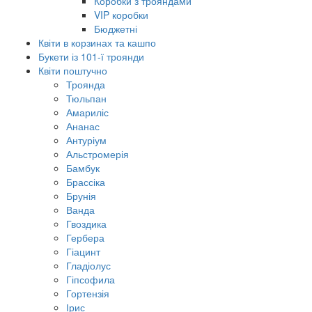
Коробки з трояндами
VIP коробки
Бюджетні
Квіти в корзинах та кашпо
Букети із 101-ї троянди
Квіти поштучно
Троянда
Тюльпан
Амариліс
Ананас
Антуріум
Альстромерія
Бамбук
Брассіка
Брунія
Ванда
Гвоздика
Гербера
Гіацинт
Гладіолус
Гіпсофила
Гортензія
Ірис