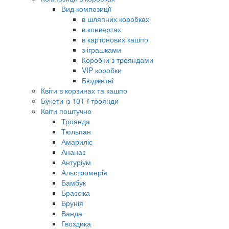
Вид композиції
в шляпних коробках
в конвертах
в картонових кашпо
з іграшками
Коробки з трояндами
VIP коробки
Бюджетні
Квіти в корзинах та кашпо
Букети із 101-ї троянди
Квіти поштучно
Троянда
Тюльпан
Амариліс
Ананас
Антуріум
Альстромерія
Бамбук
Брассіка
Брунія
Ванда
Гвоздика