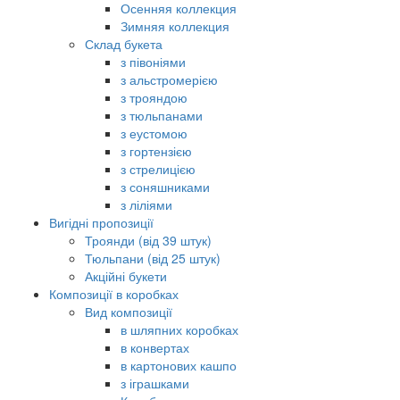
Осенняя коллекция
Зимняя коллекция
Склад букета
з півоніями
з альстромерією
з трояндою
з тюльпанами
з еустомою
з гортензією
з стрелицією
з соняшниками
з ліліями
Вигідні пропозиції
Троянди (від 39 штук)
Тюльпани (від 25 штук)
Акційні букети
Композиції в коробках
Вид композиції
в шляпних коробках
в конвертах
в картонових кашпо
з іграшками