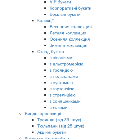
VIP букети
Корпоративні букети
Весільні букети
Колекції
Весенняя коллекция
Летняя коллекция
Осенняя коллекция
Зимняя коллекция
Склад букета
з півоніями
з альстромерією
з трояндою
з тюльпанами
з еустомою
з гортензією
з стрелицією
з соняшниками
з ліліями
Вигідні пропозиції
Троянди (від 39 штук)
Тюльпани (від 25 штук)
Акційні букети
Композиції в коробках