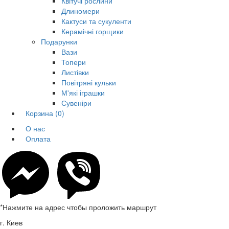
Квітучі рослини
Длиномери
Кактуси та сукуленти
Керамічні горщики
Подарунки
Вази
Топери
Листівки
Повітряні кульки
М'які іграшки
Сувеніри
Корзина
(0)
О нас
Оплата
*Нажмите на адрес чтобы проложить маршрут
г. Киев