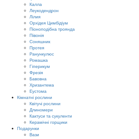
Калла
Леукодендрон
Лілия
Орхідея Цимбідіум
Піоноподібна троянда
Півонія
Соняшник
Протея
Ранункулюс
Ромашка
Гіперикум
Фрезія
Бавовна
Хризантема
Еустома
Кімнатні рослини
Квітучі рослини
Длиномери
Кактуси та сукуленти
Керамічні горщики
Подарунки
Вази