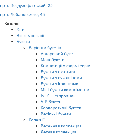
пр-т. Воздухофлотский, 25
пр-т. Лобановского, 4Б
Каталог
Хіти
Всі композиції
Букети
Варіанти букетів
Авторський букет
Монобукети
Композиціі у формі серця
Букети з екзотики
Букети з сухоцвітами
Букети з іграшками
Міні-букети компліменти
Із 101- єї троянди
VIP букети
Корпоративні букети
Весільні букети
Колекції
Весенняя коллекция
Летняя коллекция