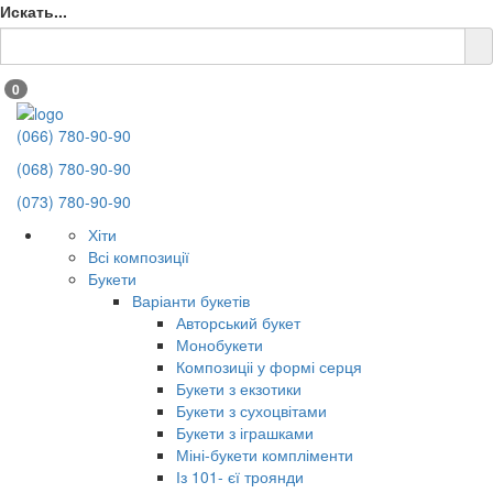
Искать...
0
(066) 780-90-90
(068) 780-90-90
(073) 780-90-90
Хіти
Всі композиції
Букети
Варіанти букетів
Авторський букет
Монобукети
Композиціі у формі серця
Букети з екзотики
Букети з сухоцвітами
Букети з іграшками
Міні-букети компліменти
Із 101- єї троянди