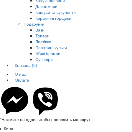
Квітучі рослини
Длиномери
Кактуси та сукуленти
Керамічні горщики
Подарунки
Вази
Топери
Листівки
Повітряні кульки
М'які іграшки
Сувеніри
Корзина
(0)
О нас
Оплата
*Нажмите на адрес чтобы проложить маршрут
г. Киев