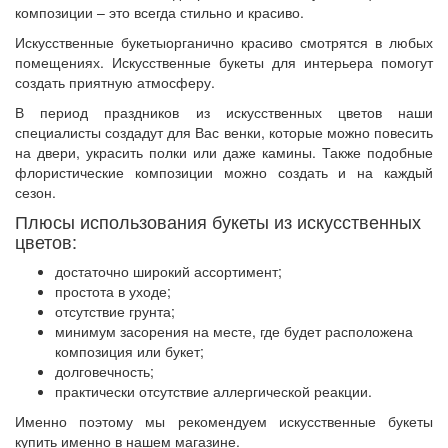
композиции – это всегда стильно и красиво.
Искусственные букеты
органично красиво смотрятся в любых
помещениях.
Искусственные букеты для интерьера
помогут
создать приятную атмосферу.
В период праздников из искусственных цветов наши
специалисты создадут для Вас венки, которые можно повесить
на двери, украсить полки или даже камины. Также подобные
флористические композиции можно создать и на каждый
сезон.
Плюсы использования
букеты из искусственных
цветов:
достаточно широкий ассортимент;
простота в уходе;
отсутствие грунта;
минимум засорения на месте, где будет расположена
композиция или букет;
долговечность;
практически отсутствие аллергической реакции.
Именно поэтому мы рекомендуем
искусственные букеты
купить
именно в нашем магазине.