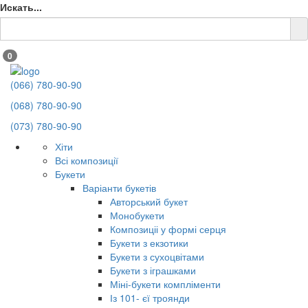
Искать...
0
(066) 780-90-90
(068) 780-90-90
(073) 780-90-90
Хіти
Всі композиції
Букети
Варіанти букетів
Авторський букет
Монобукети
Композиціі у формі серця
Букети з екзотики
Букети з сухоцвітами
Букети з іграшками
Міні-букети компліменти
Із 101- єї троянди