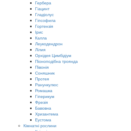
Гербера
Гіацинт
Гладіолус
Гіпсофила
Гортензія
Ірис
Калла
Леукодендрон
Лілия
Орхідея Цимбідіум
Піоноподібна троянда
Півонія
Соняшник
Протея
Ранункулюс
Ромашка
Гіперикум
Фрезія
Бавовна
Хризантема
Еустома
Кімнатні рослини