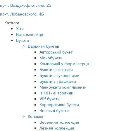
пр-т. Воздухофлотский, 25
пр-т. Лобановского, 4Б
Каталог
Хіти
Всі композиції
Букети
Варіанти букетів
Авторський букет
Монобукети
Композиціі у формі серця
Букети з екзотики
Букети з сухоцвітами
Букети з іграшками
Міні-букети компліменти
Із 101- єї троянди
VIP букети
Корпоративні букети
Весільні букети
Колекції
Весенняя коллекция
Летняя коллекция