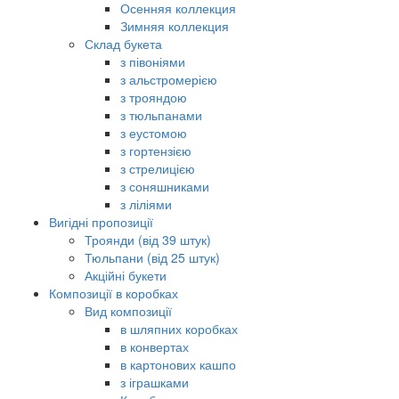
Осенняя коллекция
Зимняя коллекция
Склад букета
з півоніями
з альстромерією
з трояндою
з тюльпанами
з еустомою
з гортензією
з стрелицією
з соняшниками
з ліліями
Вигідні пропозиції
Троянди (від 39 штук)
Тюльпани (від 25 штук)
Акційні букети
Композиції в коробках
Вид композиції
в шляпних коробках
в конвертах
в картонових кашпо
з іграшками