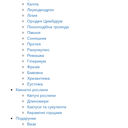
Калла
Леукодендрон
Лілия
Орхідея Цимбідіум
Піоноподібна троянда
Півонія
Соняшник
Протея
Ранункулюс
Ромашка
Гіперикум
Фрезія
Бавовна
Хризантема
Еустома
Кімнатні рослини
Квітучі рослини
Длиномери
Кактуси та сукуленти
Керамічні горщики
Подарунки
Вази