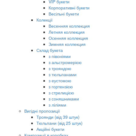
VIP букети
Корпоративні букети
Весільні букети
Колекції
Весенняя коллекция
Летняя коллекция
Осенняя коллекция
Зимняя коллекция
Склад букета
з півоніями
з альстромерією
з трояндою
з тюльпанами
з еустомою
з гортензією
з стрелицією
з соняшниками
з ліліями
Вигідні пропозиції
Троянди (від 39 штук)
Тюльпани (від 25 штук)
Акційні букети
Композиції в коробках