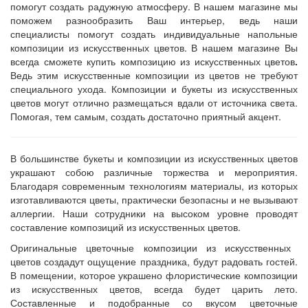
помогут создать радужную атмосферу. В нашем магазине мы
поможем разнообразить Ваш интерьер, ведь наши
специалисты помогут создать индивидуальные
напольные
композиции из искусственных цветов
. В нашем магазине Вы
всегда сможете
купить композицию из искусственных цветов
.
Ведь этим искусственные композиции из цветов
не требуют
специального ухода. Композиции и букеты из искусственных
цветов могут отлично размещаться вдали от источника света.
Помогая, тем самым, создать достаточно приятный акцент.
В большинстве букеты и композиции из искусственных цветов
украшают собою различные торжества и мероприятия.
Благодаря современным технологиям материалы, из которых
изготавливаются цветы, практически безопасны и не вызывают
аллергии. Наши сотрудники на высоком уровне проводят
составление композиций из искусственных цветов.
Оригинальные
цветочные композиции из искусственных
цветов создадут ощущение праздника, будут радовать гостей.
В помещении, которое украшено флористические композиции
из искусственных цветов, всегда будет царить лето.
Составленные и подобранные со вкусом цветочные