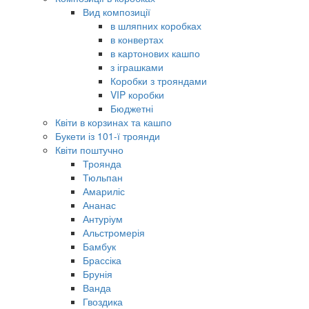
Вид композиції
в шляпних коробках
в конвертах
в картонових кашпо
з іграшками
Коробки з трояндами
VIP коробки
Бюджетні
Квіти в корзинах та кашпо
Букети із 101-ї троянди
Квіти поштучно
Троянда
Тюльпан
Амариліс
Ананас
Антуріум
Альстромерія
Бамбук
Брассіка
Брунія
Ванда
Гвоздика