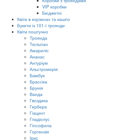
Коробки з трояндами
VIP коробки
Бюджетні
Квіти в корзинах та кашпо
Букети із 101-ї троянди
Квіти поштучно
Троянда
Тюльпан
Амариліс
Ананас
Антуріум
Альстромерія
Бамбук
Брассіка
Брунія
Ванда
Гвоздика
Гербера
Гіацинт
Гладіолус
Гіпсофила
Гортензія
Ірис