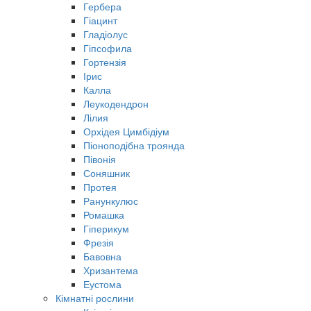
Гербера
Гіацинт
Гладіолус
Гіпсофила
Гортензія
Ірис
Калла
Леукодендрон
Лілия
Орхідея Цимбідіум
Піоноподібна троянда
Півонія
Соняшник
Протея
Ранункулюс
Ромашка
Гіперикум
Фрезія
Бавовна
Хризантема
Еустома
Кімнатні рослини