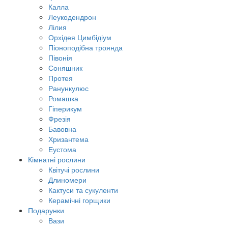
Калла
Леукодендрон
Лілия
Орхідея Цимбідіум
Піоноподібна троянда
Півонія
Соняшник
Протея
Ранункулюс
Ромашка
Гіперикум
Фрезія
Бавовна
Хризантема
Еустома
Кімнатні рослини
Квітучі рослини
Длиномери
Кактуси та сукуленти
Керамічні горщики
Подарунки
Вази