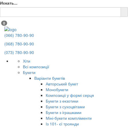
Искать...
0
(066) 780-90-90
(068) 780-90-90
(073) 780-90-90
Хіти
Всі композиції
Букети
Варіанти букетів
Авторський букет
Монобукети
Композиціі у формі серця
Букети з екзотики
Букети з сухоцвітами
Букети з іграшками
Міні-букети компліменти
Із 101- єї троянди