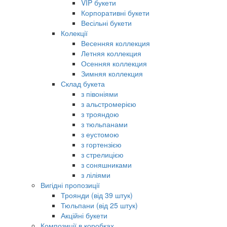
VIP букети
Корпоративні букети
Весільні букети
Колекції
Весенняя коллекция
Летняя коллекция
Осенняя коллекция
Зимняя коллекция
Склад букета
з півоніями
з альстромерією
з трояндою
з тюльпанами
з еустомою
з гортензією
з стрелицією
з соняшниками
з ліліями
Вигідні пропозиції
Троянди (від 39 штук)
Тюльпани (від 25 штук)
Акційні букети
Композиції в коробках