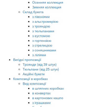
Осенняя коллекция
Зимняя коллекция
Склад букета
з півоніями
з альстромерією
з трояндою
з тюльпанами
з еустомою
з гортензією
з стрелицією
з соняшниками
з ліліями
Вигідні пропозиції
Троянди (від 39 штук)
Тюльпани (від 25 штук)
Акційні букети
Композиції в коробках
Вид композиції
в шляпних коробках
в конвертах
в картонових кашпо
з іграшками