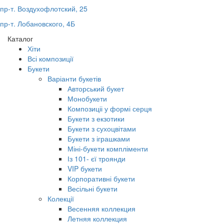
пр-т. Воздухофлотский, 25
пр-т. Лобановского, 4Б
Каталог
Хіти
Всі композиції
Букети
Варіанти букетів
Авторський букет
Монобукети
Композиціі у формі серця
Букети з екзотики
Букети з сухоцвітами
Букети з іграшками
Міні-букети компліменти
Із 101- єї троянди
VIP букети
Корпоративні букети
Весільні букети
Колекції
Весенняя коллекция
Летняя коллекция