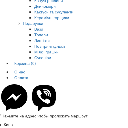
Квітучі рослини
Длиномери
Кактуси та сукуленти
Керамічні горщики
Подарунки
Вази
Топери
Листівки
Повітряні кульки
М'які іграшки
Сувеніри
Корзина
(0)
О нас
Оплата
*Нажмите на адрес чтобы проложить маршрут
г. Киев