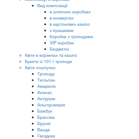
Вид композиції
в шляпних коробках
в конвертах
в картонових кашпо
з іграшками
Коробки з трояндами
VIP коробки
Бюджетні
Квіти в корзинах та кашпо
Букети із 101-ї троянди
Квіти поштучно
Троянда
Тюльпан
Амариліс
Ананас
Антуріум
Альстромерія
Бамбук
Брассіка
Брунія
Ванда
Гвоздика