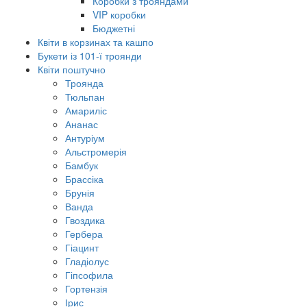
Коробки з трояндами
VIP коробки
Бюджетні
Квіти в корзинах та кашпо
Букети із 101-ї троянди
Квіти поштучно
Троянда
Тюльпан
Амариліс
Ананас
Антуріум
Альстромерія
Бамбук
Брассіка
Брунія
Ванда
Гвоздика
Гербера
Гіацинт
Гладіолус
Гіпсофила
Гортензія
Ірис