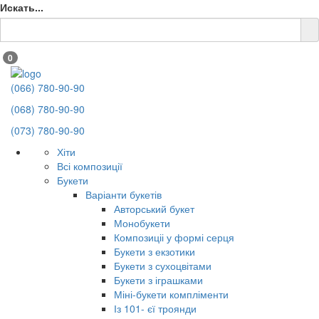
Искать...
0
(066) 780-90-90
(068) 780-90-90
(073) 780-90-90
Хіти
Всі композиції
Букети
Варіанти букетів
Авторський букет
Монобукети
Композиціі у формі серця
Букети з екзотики
Букети з сухоцвітами
Букети з іграшками
Міні-букети компліменти
Із 101- єї троянди