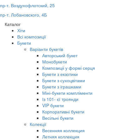
пр-т. Воздухофлотский, 25
пр-т. Лобановского, 4Б
Каталог
Хіти
Всі композиції
Букети
Варіанти букетів
Авторський букет
Монобукети
Композиціі у формі серця
Букети з екзотики
Букети з сухоцвітами
Букети з іграшками
Міні-букети компліменти
Із 101- єї троянди
VIP букети
Корпоративні букети
Весільні букети
Колекції
Весенняя коллекция
Летняя коллекция