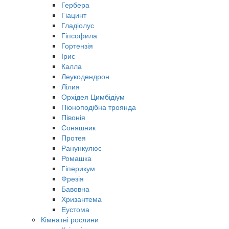
Гербера
Гіацинт
Гладіолус
Гіпсофила
Гортензія
Ірис
Калла
Леукодендрон
Лілия
Орхідея Цимбідіум
Піоноподібна троянда
Півонія
Соняшник
Протея
Ранункулюс
Ромашка
Гіперикум
Фрезія
Бавовна
Хризантема
Еустома
Кімнатні рослини