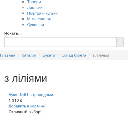
Топери
Листівки
Повітряні кульки
М'які іграшки
Сувеніри
Искать...
Главная
Каталог
Букети
Склад букета
з ліліями
з ліліями
Букет №61 з трояндами
1 310 ₴
Добавить в корзину
Отличный выбор!