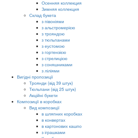
Осенняя коллекция
Зимняя коллекция
Склад букета
з півоніями
з альстромерією
з трояндою
з тюльпанами
з еустомою
з гортензією
з стрелицією
з соняшниками
з ліліями
Вигідні пропозиції
Троянди (від 39 штук)
Тюльпани (від 25 штук)
Акційні букети
Композиції в коробках
Вид композиції
в шляпних коробках
в конвертах
в картонових кашпо
з іграшками