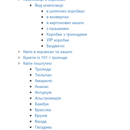
Вид композиції
в шляпних коробках
в конвертах
в картонових кашпо
з іграшками
Коробки з трояндами
VIP коробки
Бюджетні
Квіти в корзинах та кашпо
Букети із 101-ї троянди
Квіти поштучно
Троянда
Тюльпан
Амариліс
Ананас
Антуріум
Альстромерія
Бамбук
Брассіка
Брунія
Ванда
Гвоздика