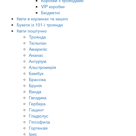
Коробки з трояндами
VIP коробки
Бюджетні
Квіти в корзинах та кашпо
Букети із 101-ї троянди
Квіти поштучно
Троянда
Тюльпан
Амариліс
Ананас
Антуріум
Альстромерія
Бамбук
Брассіка
Брунія
Ванда
Гвоздика
Гербера
Гіацинт
Гладіолус
Гіпсофила
Гортензія
Ірис