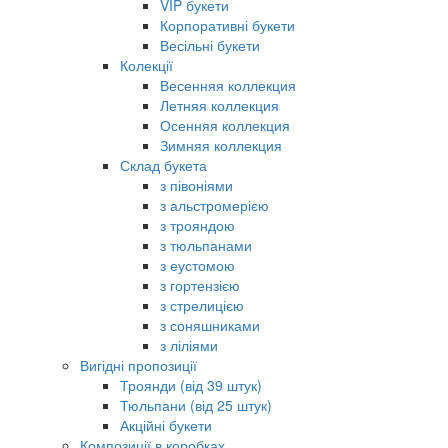
VIP букети
Корпоративні букети
Весільні букети
Колекції
Весенняя коллекция
Летняя коллекция
Осенняя коллекция
Зимняя коллекция
Склад букета
з півоніями
з альстромерією
з трояндою
з тюльпанами
з еустомою
з гортензією
з стрелицією
з соняшниками
з ліліями
Вигідні пропозиції
Троянди (від 39 штук)
Тюльпани (від 25 штук)
Акційні букети
Композиції в коробках