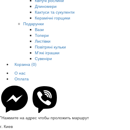
Квітучі рослини
Длиномери
Кактуси та сукуленти
Керамічні горщики
Подарунки
Вази
Топери
Листівки
Повітряні кульки
М'які іграшки
Сувеніри
Корзина
(0)
О нас
Оплата
*Нажмите на адрес чтобы проложить маршрут
г. Киев