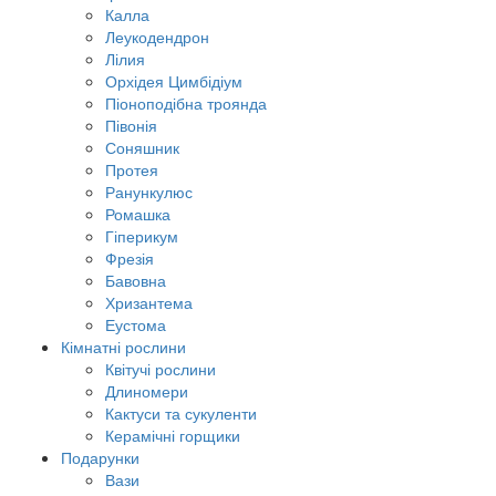
Калла
Леукодендрон
Лілия
Орхідея Цимбідіум
Піоноподібна троянда
Півонія
Соняшник
Протея
Ранункулюс
Ромашка
Гіперикум
Фрезія
Бавовна
Хризантема
Еустома
Кімнатні рослини
Квітучі рослини
Длиномери
Кактуси та сукуленти
Керамічні горщики
Подарунки
Вази