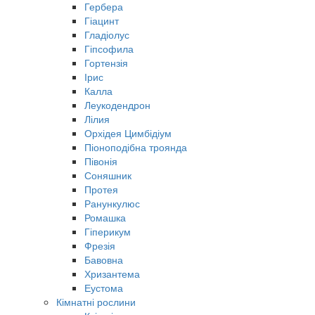
Гербера
Гіацинт
Гладіолус
Гіпсофила
Гортензія
Ірис
Калла
Леукодендрон
Лілия
Орхідея Цимбідіум
Піоноподібна троянда
Півонія
Соняшник
Протея
Ранункулюс
Ромашка
Гіперикум
Фрезія
Бавовна
Хризантема
Еустома
Кімнатні рослини