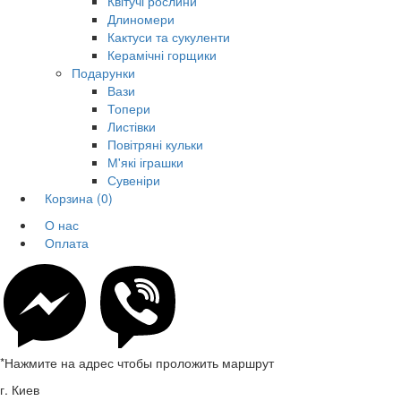
Квітучі рослини
Длиномери
Кактуси та сукуленти
Керамічні горщики
Подарунки
Вази
Топери
Листівки
Повітряні кульки
М'які іграшки
Сувеніри
Корзина
(0)
О нас
Оплата
*Нажмите на адрес чтобы проложить маршрут
г. Киев