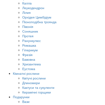
Калла
Леукодендрон
Лілия
Орхідея Цимбідіум
Піоноподібна троянда
Півонія
Соняшник
Протея
Ранункулюс
Ромашка
Гіперикум
Фрезія
Бавовна
Хризантема
Еустома
Кімнатні рослини
Квітучі рослини
Длиномери
Кактуси та сукуленти
Керамічні горщики
Подарунки
Вази