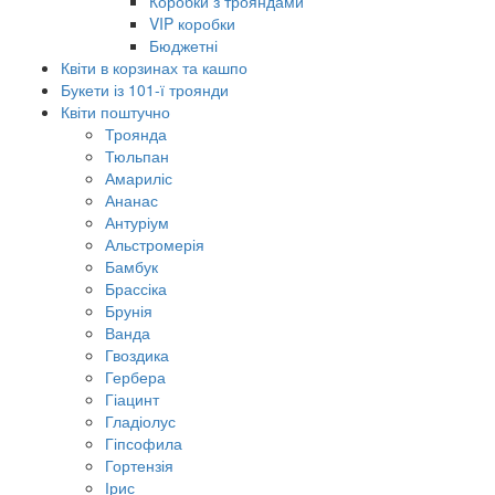
Коробки з трояндами
VIP коробки
Бюджетні
Квіти в корзинах та кашпо
Букети із 101-ї троянди
Квіти поштучно
Троянда
Тюльпан
Амариліс
Ананас
Антуріум
Альстромерія
Бамбук
Брассіка
Брунія
Ванда
Гвоздика
Гербера
Гіацинт
Гладіолус
Гіпсофила
Гортензія
Ірис