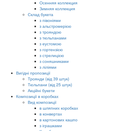
Осенняя коллекция
Зимняя коллекция
Склад букета
з півоніями
з альстромерією
з трояндою
з тюльпанами
з еустомою
з гортензією
з стрелицією
з соняшниками
з ліліями
Вигідні пропозиції
Троянди (від 39 штук)
Тюльпани (від 25 штук)
Акційні букети
Композиції в коробках
Вид композиції
в шляпних коробках
в конвертах
в картонових кашпо
з іграшками