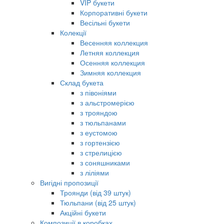
VIP букети
Корпоративні букети
Весільні букети
Колекції
Весенняя коллекция
Летняя коллекция
Осенняя коллекция
Зимняя коллекция
Склад букета
з півоніями
з альстромерією
з трояндою
з тюльпанами
з еустомою
з гортензією
з стрелицією
з соняшниками
з ліліями
Вигідні пропозиції
Троянди (від 39 штук)
Тюльпани (від 25 штук)
Акційні букети
Композиції в коробках