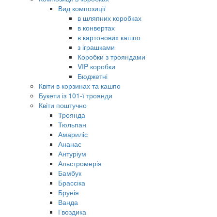
Вид композиції
в шляпних коробках
в конвертах
в картонових кашпо
з іграшками
Коробки з трояндами
VIP коробки
Бюджетні
Квіти в корзинах та кашпо
Букети із 101-ї троянди
Квіти поштучно
Троянда
Тюльпан
Амариліс
Ананас
Антуріум
Альстромерія
Бамбук
Брассіка
Брунія
Ванда
Гвоздика