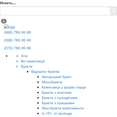
Искать...
0
(066) 780-90-90
(068) 780-90-90
(073) 780-90-90
Хіти
Всі композиції
Букети
Варіанти букетів
Авторський букет
Монобукети
Композиціі у формі серця
Букети з екзотики
Букети з сухоцвітами
Букети з іграшками
Міні-букети компліменти
Із 101- єї троянди