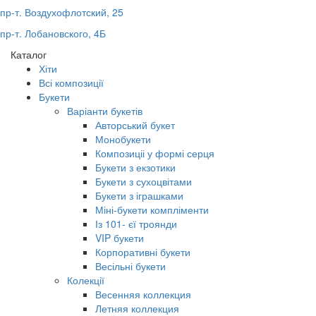
пр-т. Воздухофлотский, 25
пр-т. Лобановского, 4Б
Каталог
Хіти
Всі композиції
Букети
Варіанти букетів
Авторський букет
Монобукети
Композиціі у формі серця
Букети з екзотики
Букети з сухоцвітами
Букети з іграшками
Міні-букети компліменти
Із 101- єї троянди
VIP букети
Корпоративні букети
Весільні букети
Колекції
Весенняя коллекция
Летняя коллекция