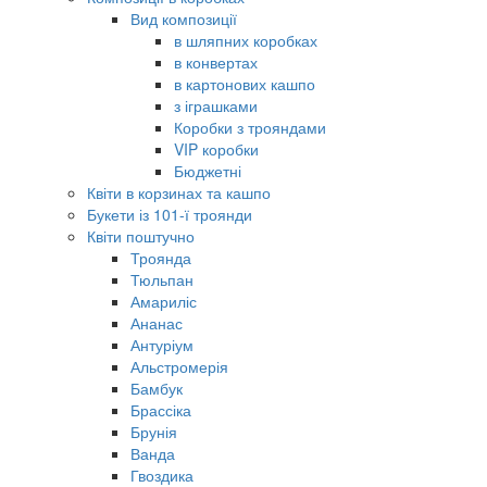
Вид композиції
в шляпних коробках
в конвертах
в картонових кашпо
з іграшками
Коробки з трояндами
VIP коробки
Бюджетні
Квіти в корзинах та кашпо
Букети із 101-ї троянди
Квіти поштучно
Троянда
Тюльпан
Амариліс
Ананас
Антуріум
Альстромерія
Бамбук
Брассіка
Брунія
Ванда
Гвоздика