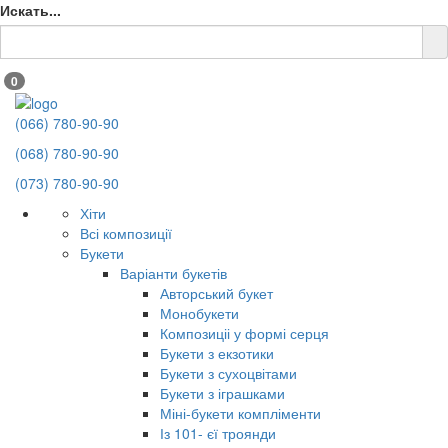
Искать...
0
(066) 780-90-90
(068) 780-90-90
(073) 780-90-90
Хіти
Всі композиції
Букети
Варіанти букетів
Авторський букет
Монобукети
Композиціі у формі серця
Букети з екзотики
Букети з сухоцвітами
Букети з іграшками
Міні-букети компліменти
Із 101- єї троянди