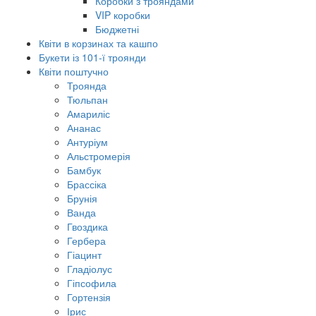
Коробки з трояндами
VIP коробки
Бюджетні
Квіти в корзинах та кашпо
Букети із 101-ї троянди
Квіти поштучно
Троянда
Тюльпан
Амариліс
Ананас
Антуріум
Альстромерія
Бамбук
Брассіка
Брунія
Ванда
Гвоздика
Гербера
Гіацинт
Гладіолус
Гіпсофила
Гортензія
Ірис