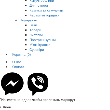
Квітучі рослини
Длиномери
Кактуси та сукуленти
Керамічні горщики
Подарунки
Вази
Топери
Листівки
Повітряні кульки
М'які іграшки
Сувеніри
Корзина
(0)
О нас
Оплата
*Нажмите на адрес чтобы проложить маршрут
г. Киев