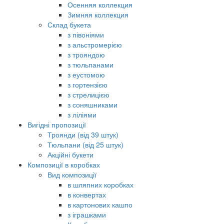
Осенняя коллекция
Зимняя коллекция
Склад букета
з півоніями
з альстромерією
з трояндою
з тюльпанами
з еустомою
з гортензією
з стрелицією
з соняшниками
з ліліями
Вигідні пропозиції
Троянди (від 39 штук)
Тюльпани (від 25 штук)
Акційні букети
Композиції в коробках
Вид композиції
в шляпних коробках
в конвертах
в картонових кашпо
з іграшками