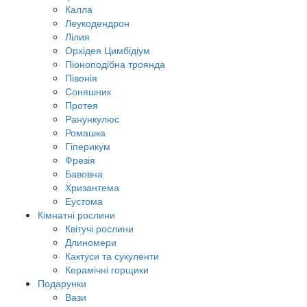
Калла
Леукодендрон
Лілия
Орхідея Цимбідіум
Піоноподібна троянда
Півонія
Соняшник
Протея
Ранункулюс
Ромашка
Гіперикум
Фрезія
Бавовна
Хризантема
Еустома
Кімнатні рослини
Квітучі рослини
Длиномери
Кактуси та сукуленти
Керамічні горщики
Подарунки
Вази