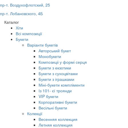
пр-т. Воздухофлотский, 25
пр-т. Лобановского, 4Б
Каталог
Хіти
Всі композиції
Букети
Варіанти букетів
Авторський букет
Монобукети
Композиціі у формі серця
Букети з екзотики
Букети з сухоцвітами
Букети з іграшками
Міні-букети компліменти
Із 101- єї троянди
VIP букети
Корпоративні букети
Весільні букети
Колекції
Весенняя коллекция
Летняя коллекция