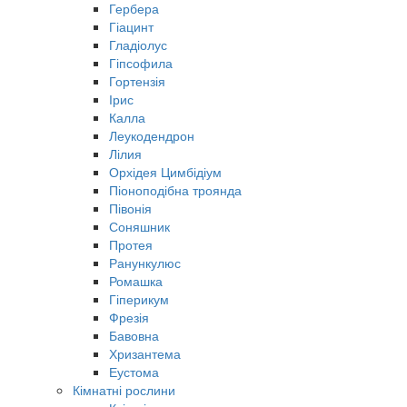
Гербера
Гіацинт
Гладіолус
Гіпсофила
Гортензія
Ірис
Калла
Леукодендрон
Лілия
Орхідея Цимбідіум
Піоноподібна троянда
Півонія
Соняшник
Протея
Ранункулюс
Ромашка
Гіперикум
Фрезія
Бавовна
Хризантема
Еустома
Кімнатні рослини