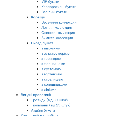
VIP букети
Корпоративні букети
Весільні букети
Колекції
Весенняя коллекция
Летняя коллекция
Осенняя коллекция
Зимняя коллекция
Склад букета
з півоніями
з альстромерією
з трояндою
з тюльпанами
з еустомою
з гортензією
з стрелицією
з соняшниками
з ліліями
Вигідні пропозиції
Троянди (від 39 штук)
Тюльпани (від 25 штук)
Акційні букети
Композиції в коробках