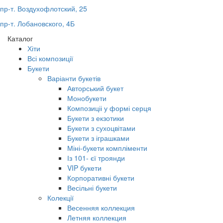
пр-т. Воздухофлотский, 25
пр-т. Лобановского, 4Б
Каталог
Хіти
Всі композиції
Букети
Варіанти букетів
Авторський букет
Монобукети
Композиціі у формі серця
Букети з екзотики
Букети з сухоцвітами
Букети з іграшками
Міні-букети компліменти
Із 101- єї троянди
VIP букети
Корпоративні букети
Весільні букети
Колекції
Весенняя коллекция
Летняя коллекция