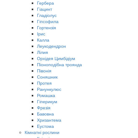
Гербера
Гіацинт
Гладіолус
Гіпсофила
Гортензія
Ірис
Калла
Леукодендрон
Лілия
Орхідея Цимбідіум
Піоноподібна троянда
Півонія
Соняшник
Протея
Ранункулюс
Ромашка
Гіперикум
Фрезія
Бавовна
Хризантема
Еустома
Кімнатні рослини