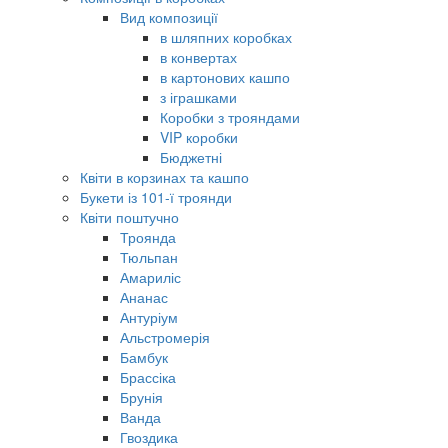
Вид композиції
в шляпних коробках
в конвертах
в картонових кашпо
з іграшками
Коробки з трояндами
VIP коробки
Бюджетні
Квіти в корзинах та кашпо
Букети із 101-ї троянди
Квіти поштучно
Троянда
Тюльпан
Амариліс
Ананас
Антуріум
Альстромерія
Бамбук
Брассіка
Брунія
Ванда
Гвоздика