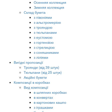
Осенняя коллекция
Зимняя коллекция
Склад букета
з півоніями
з альстромерією
з трояндою
з тюльпанами
з еустомою
з гортензією
з стрелицією
з соняшниками
з ліліями
Вигідні пропозиції
Троянди (від 39 штук)
Тюльпани (від 25 штук)
Акційні букети
Композиції в коробках
Вид композиції
в шляпних коробках
в конвертах
в картонових кашпо
з іграшками