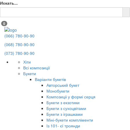
Искать...
0
(066) 780-90-90
(068) 780-90-90
(073) 780-90-90
Хіти
Всі композиції
Букети
Варіанти букетів
Авторський букет
Монобукети
Композиціі у формі серця
Букети з екзотики
Букети з сухоцвітами
Букети з іграшками
Міні-букети компліменти
Із 101- єї троянди