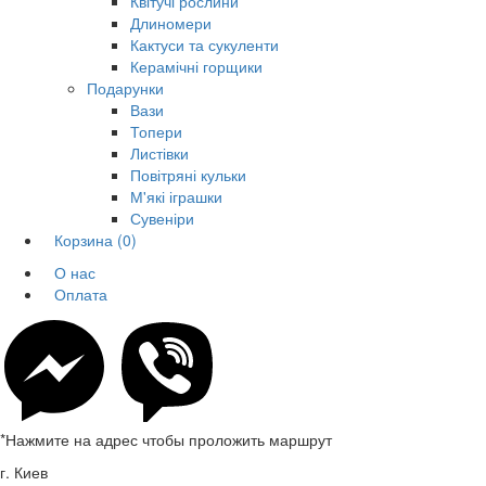
Квітучі рослини
Длиномери
Кактуси та сукуленти
Керамічні горщики
Подарунки
Вази
Топери
Листівки
Повітряні кульки
М'які іграшки
Сувеніри
Корзина
(0)
О нас
Оплата
*Нажмите на адрес чтобы проложить маршрут
г. Киев