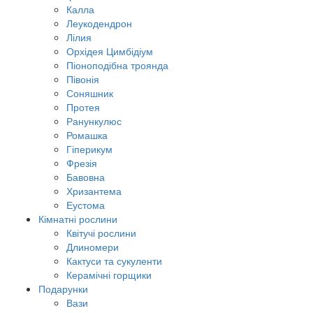
Калла
Леукодендрон
Лілия
Орхідея Цимбідіум
Піоноподібна троянда
Півонія
Соняшник
Протея
Ранункулюс
Ромашка
Гіперикум
Фрезія
Бавовна
Хризантема
Еустома
Кімнатні рослини
Квітучі рослини
Длиномери
Кактуси та сукуленти
Керамічні горщики
Подарунки
Вази