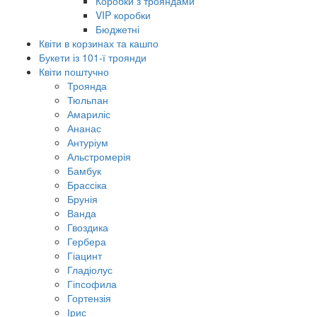
Коробки з трояндами
VIP коробки
Бюджетні
Квіти в корзинах та кашпо
Букети із 101-ї троянди
Квіти поштучно
Троянда
Тюльпан
Амариліс
Ананас
Антуріум
Альстромерія
Бамбук
Брассіка
Брунія
Ванда
Гвоздика
Гербера
Гіацинт
Гладіолус
Гіпсофила
Гортензія
Ірис