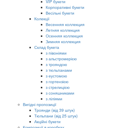
VIP букети
Корпоративні букети
Весільні букети
Колекції
Весенняя коллекция
Летняя коллекция
Осенняя коллекция
Зимняя коллекция
Склад букета
з півоніями
з альстромерією
з трояндою
з тюльпанами
з еустомою
з гортензією
з стрелицією
з соняшниками
з ліліями
Вигідні пропозиції
Троянди (від 39 штук)
Тюльпани (від 25 штук)
Акційні букети
Композиції в коробках