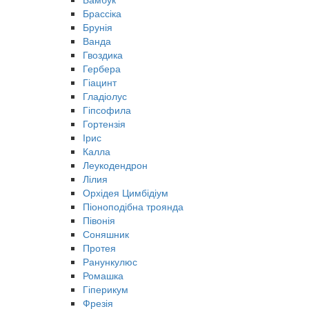
Брассіка
Брунія
Ванда
Гвоздика
Гербера
Гіацинт
Гладіолус
Гіпсофила
Гортензія
Ірис
Калла
Леукодендрон
Лілия
Орхідея Цимбідіум
Піоноподібна троянда
Півонія
Соняшник
Протея
Ранункулюс
Ромашка
Гіперикум
Фрезія