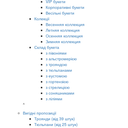
VIP букети
Корпоративні букети
Весільні букети
Колекції
Весенняя коллекция
Летняя коллекция
Осенняя коллекция
Зимняя коллекция
Склад букета
з півоніями
з альстромерією
з трояндою
з тюльпанами
з еустомою
з гортензією
з стрелицією
з соняшниками
з ліліями
^
Вигідні пропозиції
Троянди (від 39 штук)
Тюльпани (від 25 штук)