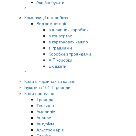
Акційні букети
^
Композиції в коробках
Вид композиції
в шляпних коробках
в конвертах
в картонових кашпо
з іграшками
Коробки з трояндами
VIP коробки
Бюджетні
^
Квіти в корзинах та кашпо
Букети із 101-ї троянди
Квіти поштучно
Троянда
Тюльпан
Амариліс
Ананас
Антуріум
Альстромерія
Бамбук