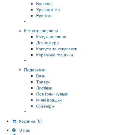
Бавовна
Хризантема
Еустома
^
Кімнатні рослини
Квітучі рослини
Длиномери
Кактуси та сукуленти
Керамічні горщики
^
Подарунки
Вази
Топери
Листівки
Повітряні кульки
М'які іграшки
Сувеніри
^
Корзина
(0)
О нас