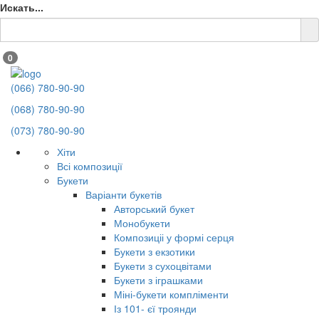
Искать...
0
(066) 780-90-90
(068) 780-90-90
(073) 780-90-90
Хіти
Всі композиції
Букети
Варіанти букетів
Авторський букет
Монобукети
Композиціі у формі серця
Букети з екзотики
Букети з сухоцвітами
Букети з іграшками
Міні-букети компліменти
Із 101- єї троянди